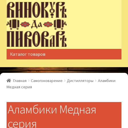
Перейти
Перейти
к
к
навигации
содержимому
Каталог товаров
Главная
Самогоноварение
Дистилляторы
Аламбики
Медная серия
Аламбики Медная
серия