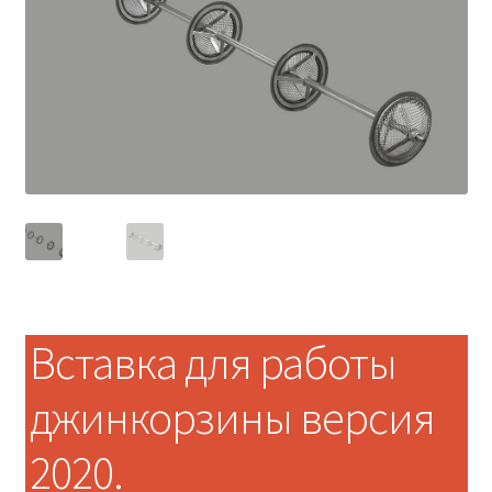
Вставка для работы
джинкорзины версия
2020.