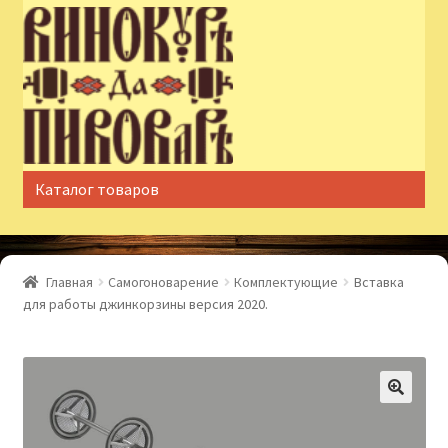
Перейти
Перейти
к
к
навигации
содержимому
Каталог товаров
Главная
Самогоноварение
Комплектующие
Вставка
для работы джинкорзины версия 2020.