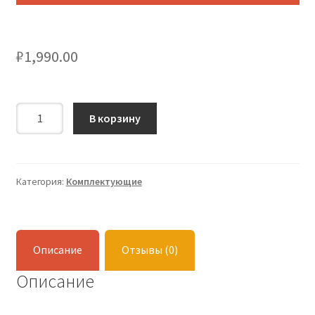
₽
1,990.00
Количество
В корзину
Вставка
для
работы
джинкорзины
Категория:
Комплектующие
версия
2020.
Описание
Отзывы (0)
Описание