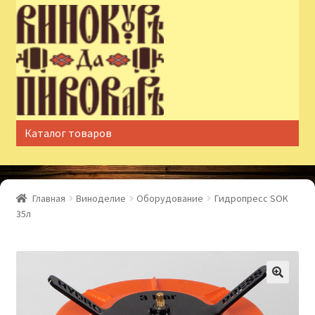
Перейти
Перейти
к
к
навигации
содержимому
Каталог товаров
Главная
Виноделие
Оборудование
Гидропресс SOK
35л