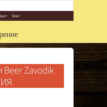
аунт
Блог
рение
 Beer Zavodik
ТИЯ