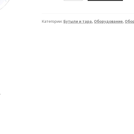
к
емкости
Beer
Категории:
Бутыли и тара
,
Оборудование
,
Обо
Zavodik
33
л,
БЕЗ
ОТВЕРСТИЯ
.