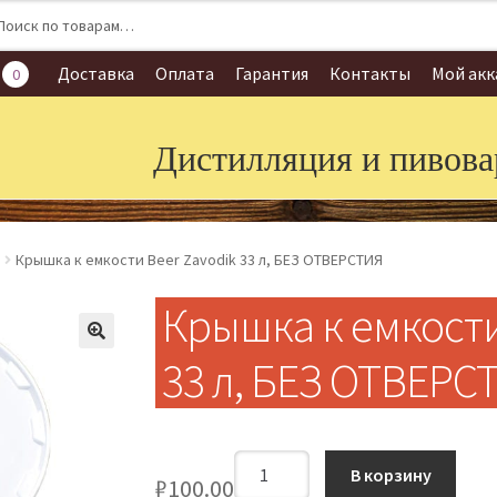
:
Доставка
Оплата
Гарантия
Контакты
Мой акк
0
Дистилляция и пивова
Крышка к емкости Beer Zavodik 33 л, БЕЗ ОТВЕРСТИЯ
Крышка к емкости
33 л, БЕЗ ОТВЕРС
Количество
В корзину
₽
100.00
Крышка