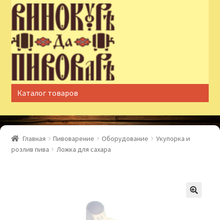
Перейти
Перейти
к
к
навигации
содержимому
Каталог товаров
Главная
Пивоварение
Оборудование
Укупорка и
розлив пива
Ложка для сахара