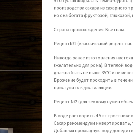
Это густая жидкость темно-бурого 
производства сахара из сахарного т
но она богата фруктозой, глюкозой
Страна происхождения: Вьетнам.
Рецепт№1 (классический рецепт нас
Никогда ранее изготовления настоящ
(желательно для рома). В теплой во
должна быть не выше 35°С и не мене
Брожение будет проходить в течени
приступить к дистилляции.
Рецепт №2 (для тех кому нужен объем
В воде растворить 4.5 кг тростниково
Сахар рекомендуем инвертировать, т
Добавляя прохладную воду доведите 