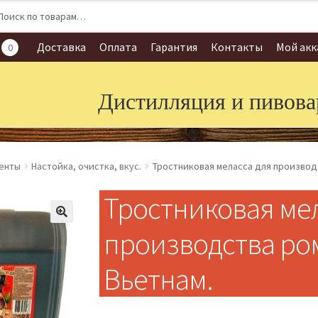
:
Доставка
Оплата
Гарантия
Контакты
Мой акк
0
Дистилляция и пивова
енты
Настойка, очистка, вкус.
Тростниковая меласса для производст
Тростниковая мел
производства ром
Вьетнам.