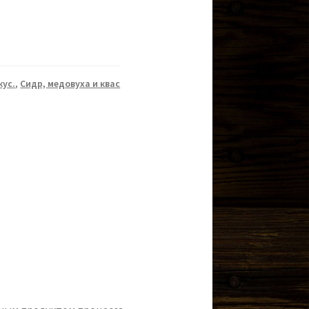
кус.
,
Сидр, медовуха и квас