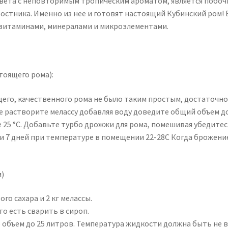
цвета с неповторимым тропическим ароматом, является побо
ростника. Именно из нее и готовят настоящий Кубинский ром! 
, витаминами, минералами и микроэлементами.
тоящего рома):
его, качественного рома не было таким простым, достаточно 
де растворите мелассу добавляя воду доведите общий объем д
е 25 °С. Добавьте турбо дрожжи для рома, помешивая убедите
и 7 дней при температуре в помещении 22-28С Когда брожени
)
го сахара и 2 кг мелассы.
о есть сварить в сироп.
объем до 25 литров. Температура жидкости должна быть не в