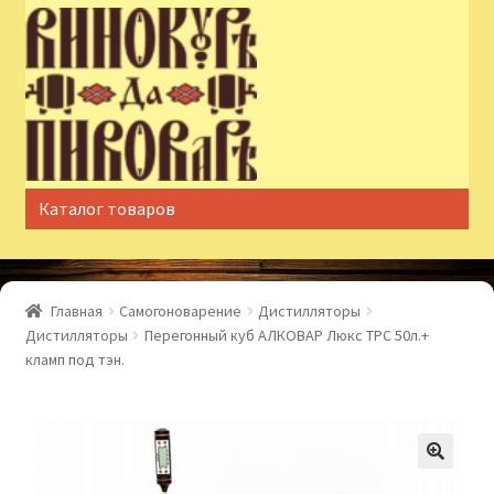
Перейти
Перейти
к
к
навигации
содержимому
Каталог товаров
Главная
Самогоноварение
Дистилляторы
Дистилляторы
Перегонный куб АЛКОВАР Люкс ТРС 50л.+
кламп под тэн.