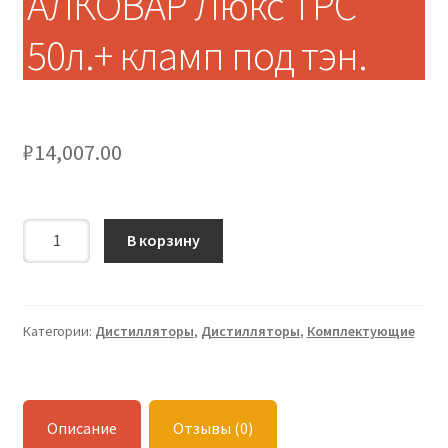
АЛКОВАР Люкс ТРС
50л.+ кламп под тэн.
₽
14,007.00
Количество
В корзину
Перегонный
куб
АЛКОВАР
Люкс
Категории:
Дистилляторы
,
Дистилляторы
,
Комплектующие
ТРС
50л.+
кламп
Описание
Отзывы (0)
под