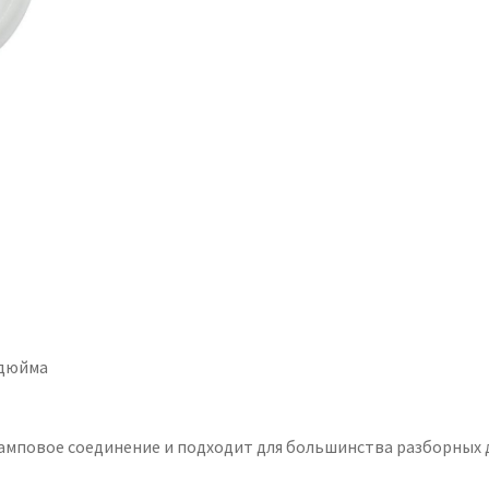
2
(китай)
 дюйма
амповое соединение и подходит для большинства разборных 