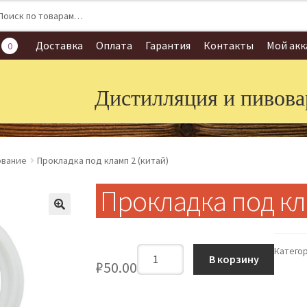
:
Доставка
Оплата
Гарантия
Контакты
Мой акк
0
Дистилляция и пивова
вание
Прокладка под кламп 2 (китай)
Прокладка под кл
Количество
Катего
В корзину
₽
50.00
Прокладка
под
кламп