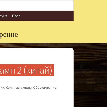
аунт
Блог
рение
амп 2 (китай)
рии:
Комплектующие
,
Оборудование