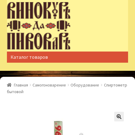
Перейти
Перейти
к
к
навигации
содержимому
Каталог товаров
Главная
Самогоноварение
Оборудование
Спиртометр
бытовой