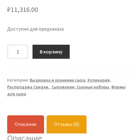
₽
11,316.00
Доступно для предзаказа
Количество
В корзину
Сыроварня
Алковар
15л.
Категории:
Выдержка и хранение сыра
,
Кулинария
,
Распродажа Скидки.
,
Сыроварни, Сырные наборы
,
Формы
для сыра
Описание
Отзывы (0)
Описание