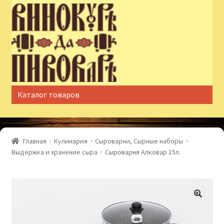
Перейти
Перейти
к
к
навигации
содержимому
Каталог товаров
Главная
Кулинария
Сыроварни, Сырные наборы
Выдержка и хранение сыра
Сыроварня Алковар 15л.