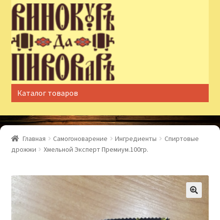
Перейти
Перейти
к
к
навигации
содержимому
Каталог товаров
Главная
Самогоноварение
Ингредиенты
Спиртовые
дрожжи
Хмельной Эксперт Премиум.100гр.