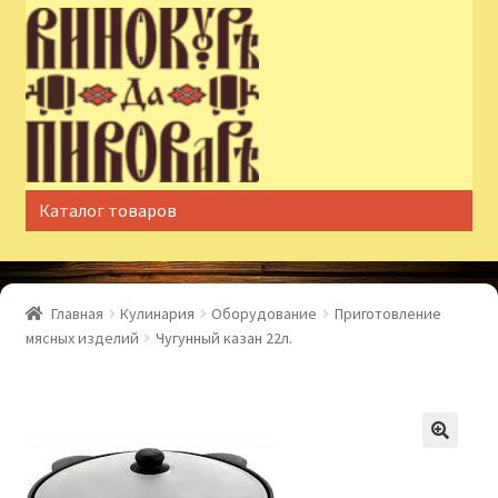
Перейти
Перейти
к
к
навигации
содержимому
Каталог товаров
Главная
Кулинария
Оборудование
Приготовление
мясных изделий
Чугунный казан 22л.