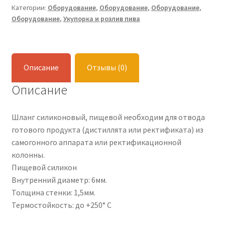
(d6мм.
Категории:
Оборудование
,
Оборудование
,
Оборудование
,
Оборудование
,
Укупорка и розлив пива
b1.5мм.)
1метр.
Описание
Отзывы (0)
Описание
Шланг силиконовый, пищевой необходим для отвода
готового продукта (дистиллята или ректификата) из
самогонного аппарата или ректификационной
колонны.
Пищевой силикон
Внутренний диаметр: 6мм.
Толщина стенки: 1,5мм.
Термостойкость: до +250° С