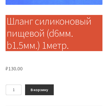
Шланг силиконовый
пищевой (d6мм.
b1.5мм.) 1метр.
₽
130.00
Количество
В корзину
Шланг
силиконовый
пищевой