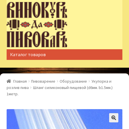
Перейти
Перейти
к
к
навигации
содержимому
Каталог товаров
Главная
Пивоварение
Оборудование
Укупорка и
розлив пива
Шланг силиконовый пищевой (d6мм. b1.5мм.)
1метр.