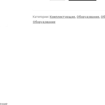
быстросъёмный
Папа
12
Категории:
Комплектующие
,
Оборудование
,
Об
Оборудование
мм
латунь.
ение