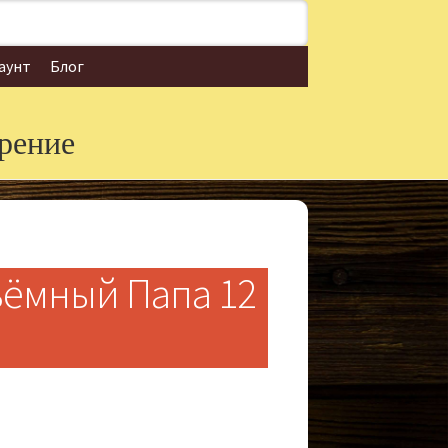
аунт
Блог
рение
ёмный Папа 12