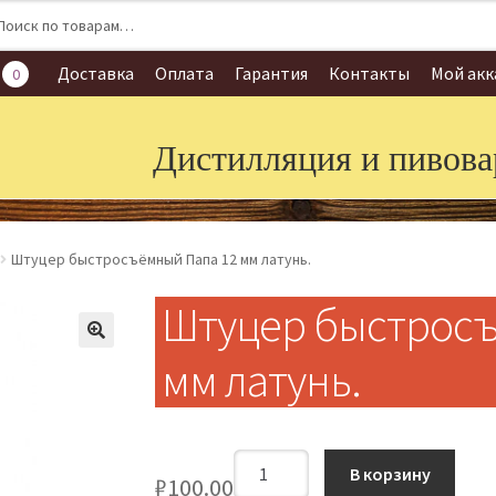
:
Доставка
Оплата
Гарантия
Контакты
Мой акк
0
Дистилляция и пивова
Штуцер быстросъёмный Папа 12 мм латунь.
Штуцер быстросъ
мм латунь.
Количество
В корзину
₽
100.00
Штуцер