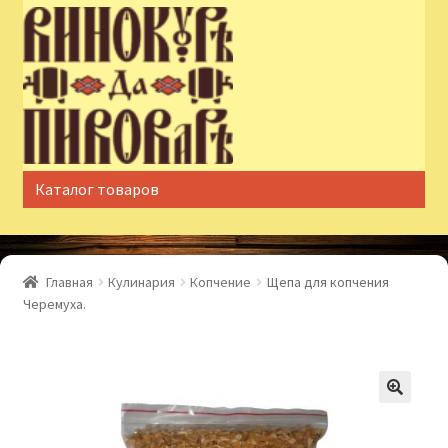
Перейти
Перейти
к
к
навигации
содержимому
Каталог товаров
Главная
Кулинария
Копчение
Щепа для копчения
Черемуха.