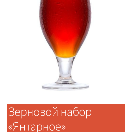
Зерновой набор
«Янтарное»