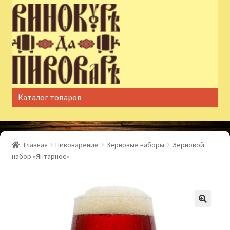
Перейти
Перейти
к
к
навигации
содержимому
Каталог товаров
Главная
Пивоварение
Зерновые наборы
Зерновой
набор «Янтарное»